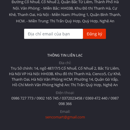
Đường Cổ Nhuế, Cổ Nhuế 2, Quận Bắc Từ Liêm, Thành Phố Hà
Nội. Văn Phòng: - Miền Bắc: HH03B, Khu Đô thị Thanh Hà, Cự
Khê, Thanh Oai, Hà Nội - Miền Nam: Phường 1, Quận Bình Thạnh,
HCM. - Miền Trung: Thị Trấn Quỳ Hợp, Quỳ Hợp, Nghệ An
Đăng ký
THÔNG TIN LIÊN LẠC
Địa chỉ:
Trụ Sở chính: 14, ngõ 487/7/5 Cổ Nhuế, Cổ Nhuế 2, Bắc Từ Liêm,
Hà Nội VP Hà Nội: HH03B, Khu đô thị Thanh Hà, Cienco5, Cự Khê,
Thanh Oai, Hà Nội Văn Phòng HCM: Phường 14, Quận Gò Vấp,
Hồ Chí Minh Văn Phòng Nghệ An: Thị Trấn Quỳ Hợp, Nghệ An
Điện thoại:
0986 727 773 / 0902 165 745 / 0372023458 / 0369 472 440 / 0987
098 366
Email:
sencomart@gmail.com