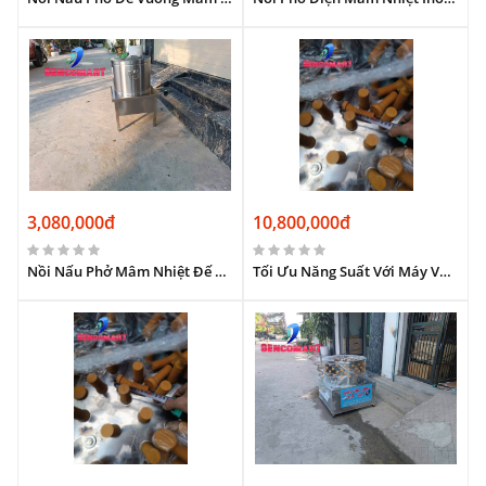
3,080,000đ
10,800,000đ
Nồi Nấu Phở Mâm Nhiệt Đế Vuông | Sôi Siêu Tốc & Tiết Kiệm Điện
Tối Ưu Năng Suất Với Máy Vặt Lông Chó Chân Cao (Lòng Sâu).