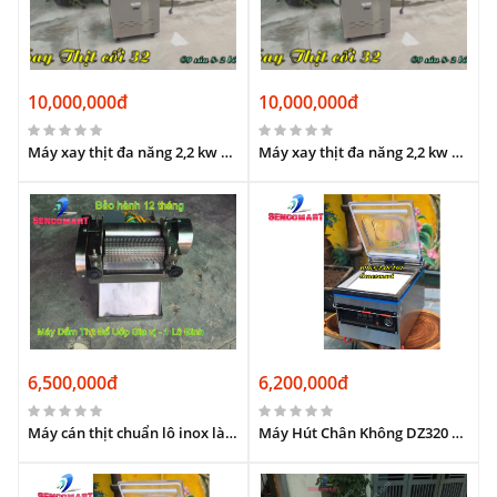
10,000,000đ
10,000,000đ
Máy xay thịt đa năng 2,2 kw cối đùn 400kg/h
Máy xay thịt đa năng 2,2 kw có bánh xe di chuyển
6,500,000đ
6,200,000đ
Máy cán thịt chuẩn lô inox làm vân gai, xuyên sâu từng thớ thịt
Máy Hút Chân Không DZ320 Loại 2 Thanh Hàn – Hút Kiệt, Hàn Túi Chắc