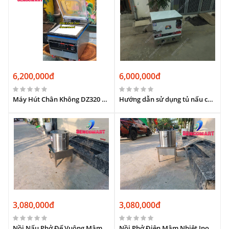
6,200,000đ
6,000,000đ
Máy Hút Chân Không DZ320 Loại 2 Thanh Hàn – Hút Kiệt, Hàn Túi Chắc – Bảo Quản Thực Phẩm Tươi Lâu- Gói Nhanh Gọn Gấp Đôi!
Hướng dẫn sử dụng tủ nấu cơm tại Sencomart
3,080,000đ
3,080,000đ
Nồi Nấu Phở Đế Vuông Mâm Nhiệt: Giải Pháp Tiết Kiệm Cho Quán Phở
Nồi Phở Điện Mâm Nhiệt Inox 304: Đế Vuông Vững Chãi, An Toàn