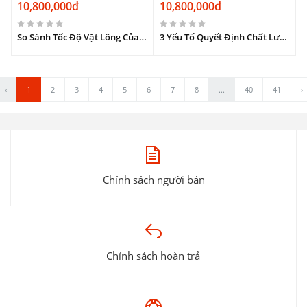
10,800,000đ
10,800,000đ
So Sánh Tốc Độ Vặt Lông Của Máy Chó Điện và Máy Vặt Lông Dê Xăng.
3 Yếu Tố Quyết Định Chất Lượng Máy Vặt Lông Dê Công Nghiệp.
‹
1
2
3
4
5
6
7
8
...
40
41
›
Chính sách người bán
Chính sách hoàn trả