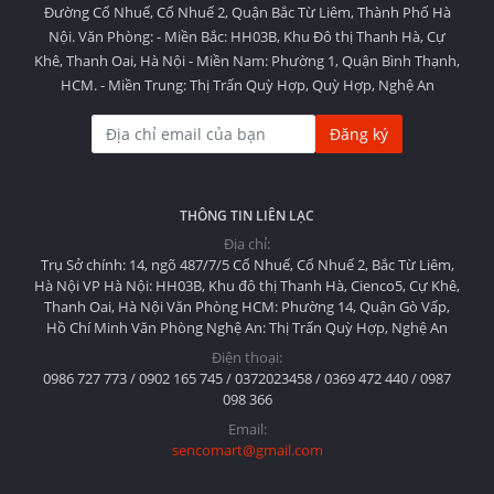
Đường Cổ Nhuế, Cổ Nhuế 2, Quận Bắc Từ Liêm, Thành Phố Hà
Nội. Văn Phòng: - Miền Bắc: HH03B, Khu Đô thị Thanh Hà, Cự
Khê, Thanh Oai, Hà Nội - Miền Nam: Phường 1, Quận Bình Thạnh,
HCM. - Miền Trung: Thị Trấn Quỳ Hợp, Quỳ Hợp, Nghệ An
Đăng ký
THÔNG TIN LIÊN LẠC
Địa chỉ:
Trụ Sở chính: 14, ngõ 487/7/5 Cổ Nhuế, Cổ Nhuế 2, Bắc Từ Liêm,
Hà Nội VP Hà Nội: HH03B, Khu đô thị Thanh Hà, Cienco5, Cự Khê,
Thanh Oai, Hà Nội Văn Phòng HCM: Phường 14, Quận Gò Vấp,
Hồ Chí Minh Văn Phòng Nghệ An: Thị Trấn Quỳ Hợp, Nghệ An
Điện thoại:
0986 727 773 / 0902 165 745 / 0372023458 / 0369 472 440 / 0987
098 366
Email:
sencomart@gmail.com