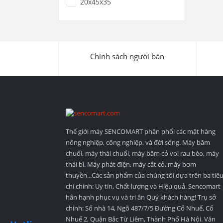
20x45x35
Chính sách người bán
Thế giới máy SENCOMART phân phối các mặt hàng
nông nghiệp, công nghiệp, và đời sống. Máy băm
chuối, máy thái chuối, máy băm cỏ voi rau bèo, máy
thái bì. Máy phát điện, máy cắt cỏ, máy bơm
thuyền...Các sản phẩm của chúng tôi dựa trên ba tiê
chí chính: Uy tín, Chất lượng và Hiệu quả. Sencomart
hân hạnh phục vụ và tri ân Quý khách hàng! Trụ sở
chính: Số nhà 14, Ngõ 487/7/5 Đường Cổ Nhuế, Cổ
Nhuế 2, Quận Bắc Từ Liêm, Thành Phố Hà Nội. Văn