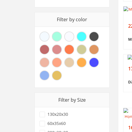
Filter by color
2
1
D
Filter by Size
130x20x30
60x35x60
1