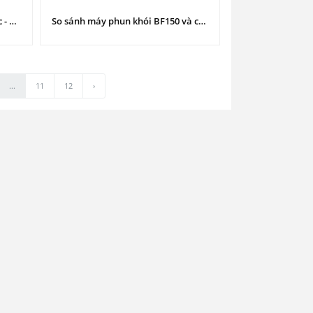
Máy phun khói BF150 Hàn Quốc - Diệt trừ sâu bệnh & khử trùng trang trại
So sánh máy phun khói BF150 và các dòng máy khác trên thị trường
...
11
12
›