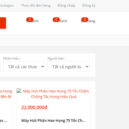
 Packages
Theo dõi đơn hàng
Đăng nhập
Đăng ký
0
0
0
So sánh
Yêu thích
Giỏ hàng
Nhãn hiệu
Người bán
22,000,000đ
Máy Hút Chất Thải, hút bể biogas họng 75 Cửa Ngang Động Cơ Toàn Phát Bền Bỉ
Máy Hút Phân Heo Họng 75 Tốc Chậm Chống Tắc Họng Hiệu Quả