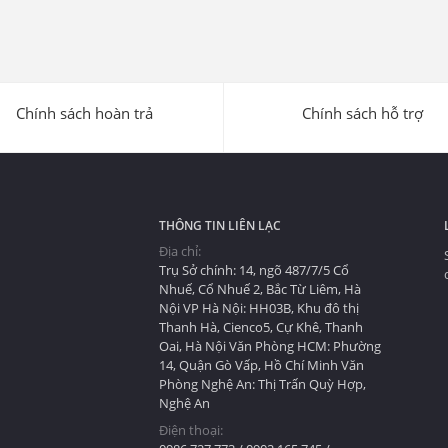
Chính sách hoàn trả
Chính sách hỗ trợ
THÔNG TIN LIÊN LẠC
Địa chỉ:
Trụ Sở chính: 14, ngõ 487/7/5 Cổ
Nhuế, Cổ Nhuế 2, Bắc Từ Liêm, Hà
Nội VP Hà Nội: HH03B, Khu đô thị
Thanh Hà, Cienco5, Cự Khê, Thanh
Oai, Hà Nội Văn Phòng HCM: Phường
u
14, Quận Gò Vấp, Hồ Chí Minh Văn
Phòng Nghệ An: Thị Trấn Quỳ Hợp,
Nghệ An
Điện thoại: