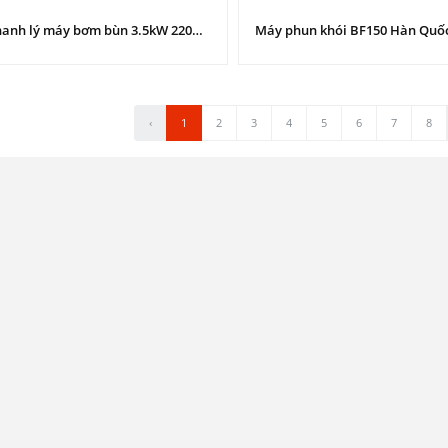
Thanh lý máy bơm bùn 3.5kW 220V: Họng xả 50, tua chậm, thiết kế cửa ngang.
‹
1
2
3
4
5
6
7
8