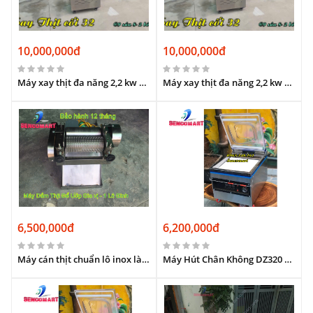
10,000,000đ
10,000,000đ
Máy xay thịt đa năng 2,2 kw cối đùn 400kg/h
Máy xay thịt đa năng 2,2 kw có bánh xe di chuyển
6,500,000đ
6,200,000đ
Máy cán thịt chuẩn lô inox làm vân gai, xuyên sâu từng thớ thịt
Máy Hút Chân Không DZ320 Loại 2 Thanh Hàn – Hút Kiệt, Hàn Túi Chắc