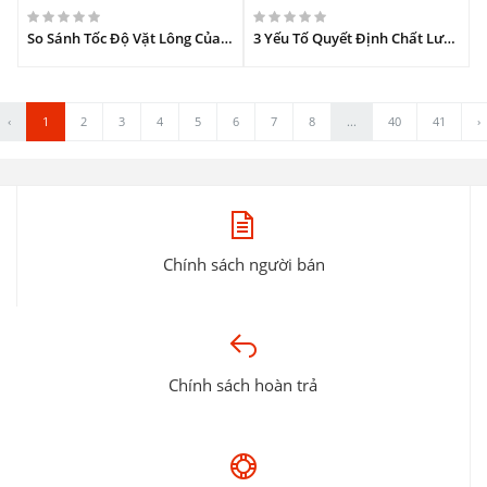
So Sánh Tốc Độ Vặt Lông Của Máy Chó Điện và Máy Vặt Lông Dê Xăng.
3 Yếu Tố Quyết Định Chất Lượng Máy Vặt Lông Dê Công Nghiệp.
‹
1
2
3
4
5
6
7
8
...
40
41
›
Chính sách người bán
Chính sách hoàn trả