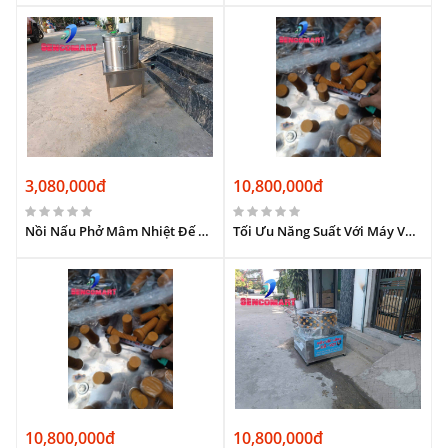
3,080,000đ
10,800,000đ
Nồi Nấu Phở Mâm Nhiệt Đế Vuông | Sôi Siêu Tốc & Tiết Kiệm Điện
Tối Ưu Năng Suất Với Máy Vặt Lông Chó Chân Cao (Lòng Sâu).
10,800,000đ
10,800,000đ