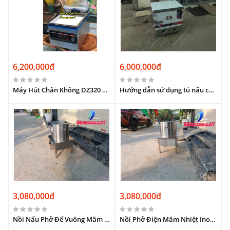
6,200,000đ
6,000,000đ
Máy Hút Chân Không DZ320 Loại 2 Thanh Hàn – Hút Kiệt, Hàn Túi Chắc – Bảo Quản Thực Phẩm Tươi Lâu- Gói Nhanh Gọn Gấp Đôi!
Hướng dẫn sử dụng tủ nấu cơm tại Sencomart
3,080,000đ
3,080,000đ
Nồi Nấu Phở Đế Vuông Mâm Nhiệt: Giải Pháp Tiết Kiệm Cho Quán Phở
Nồi Phở Điện Mâm Nhiệt Inox 304: Đế Vuông Vững Chãi, An Toàn