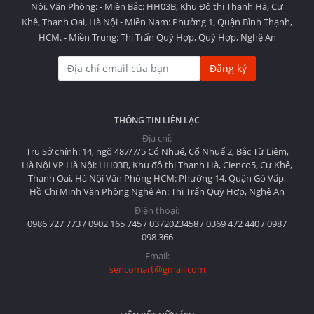
Nội. Văn Phòng: - Miền Bắc: HH03B, Khu Đô thị Thanh Hà, Cự
Khê, Thanh Oai, Hà Nội - Miền Nam: Phường 1, Quận Bình Thạnh,
HCM. - Miền Trung: Thị Trấn Quỳ Hợp, Quỳ Hợp, Nghệ An
Đăng ký
THÔNG TIN LIÊN LẠC
Địa chỉ:
Trụ Sở chính: 14, ngõ 487/7/5 Cổ Nhuế, Cổ Nhuế 2, Bắc Từ Liêm,
Hà Nội VP Hà Nội: HH03B, Khu đô thị Thanh Hà, Cienco5, Cự Khê,
Thanh Oai, Hà Nội Văn Phòng HCM: Phường 14, Quận Gò Vấp,
Hồ Chí Minh Văn Phòng Nghệ An: Thị Trấn Quỳ Hợp, Nghệ An
Điện thoại:
0986 727 773 / 0902 165 745 / 0372023458 / 0369 472 440 / 0987
098 366
Email:
sencomart@gmail.com