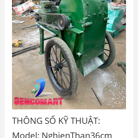
THÔNG SỐ KỸ THUẬT:
Model: NghienThan36cm