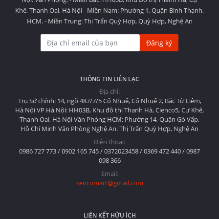
Khê, Thanh Oai, Hà Nội - Miền Nam: Phường 1, Quận Bình Thạnh,
HCM. - Miền Trung: Thị Trấn Quỳ Hợp, Quỳ Hợp, Nghệ An
Đăng ký
THÔNG TIN LIÊN LẠC
Địa chỉ:
Trụ Sở chính: 14, ngõ 487/7/5 Cổ Nhuế, Cổ Nhuế 2, Bắc Từ Liêm,
Hà Nội VP Hà Nội: HH03B, Khu đô thị Thanh Hà, Cienco5, Cự Khê,
Thanh Oai, Hà Nội Văn Phòng HCM: Phường 14, Quận Gò Vấp,
Hồ Chí Minh Văn Phòng Nghệ An: Thị Trấn Quỳ Hợp, Nghệ An
Điện thoại:
0986 727 773 / 0902 165 745 / 0372023458 / 0369 472 440 / 0987
098 366
Email:
sencomart@gmail.com
LIÊN KẾT HỮU ÍCH