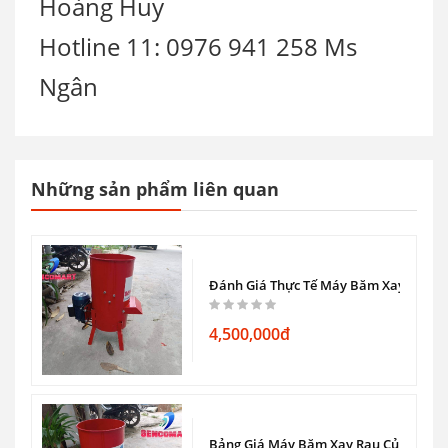
Hoàng Huy
Hotline 11: 0976 941 258 Ms
Ngân
Những sản phẩm liên quan
c Xích, Lạp Xưởng [Inox Chuẩn]
Đánh Giá Thực Tế Máy Băm Xay Rau Củ
4,500,000đ
Inox Chuẩn – Máy Kẹp Chì Bền Đẹp Giá Tốt
Bảng Giá Máy Băm Xay Rau Củ Quả Chí