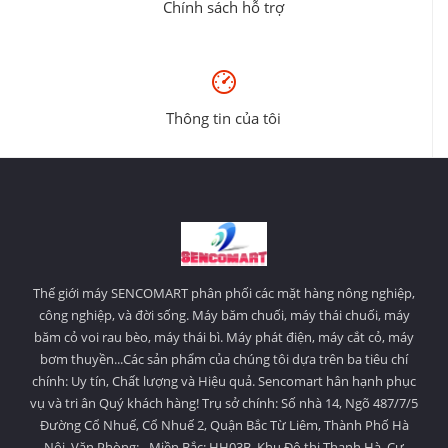
Chính sách hỗ trợ
Thông tin của tôi
Thế giới máy SENCOMART phân phối các mặt hàng nông nghiệp,
công nghiệp, và đời sống. Máy băm chuối, máy thái chuối, máy
băm cỏ voi rau bèo, máy thái bì. Máy phát điện, máy cắt cỏ, máy
bơm thuyền...Các sản phẩm của chúng tôi dựa trên ba tiêu chí
chính: Uy tín, Chất lượng và Hiệu quả. Sencomart hân hạnh phục
vụ và tri ân Quý khách hàng! Trụ sở chính: Số nhà 14, Ngõ 487/7/5
Đường Cổ Nhuế, Cổ Nhuế 2, Quận Bắc Từ Liêm, Thành Phố Hà
Nội. Văn Phòng: - Miền Bắc: HH03B, Khu Đô thị Thanh Hà, Cự