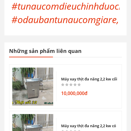
#tunaucomdieuchinhduocnhi
#odaubantunaucomgiare,
Những sản phẩm liên quan
 Lông Chó Chân Cao (Lòng Sâu).
Máy xay thịt đa năng 2,2 kw cối đùn 40
10,000,000đ
Máy Chó Điện và Máy Vặt Lông Dê Xăng.
Máy xay thịt đa năng 2,2 kw có bánh x