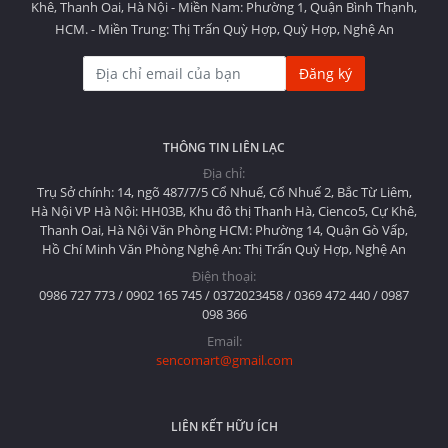
Khê, Thanh Oai, Hà Nội - Miền Nam: Phường 1, Quận Bình Thạnh,
HCM. - Miền Trung: Thị Trấn Quỳ Hợp, Quỳ Hợp, Nghệ An
Đăng ký
THÔNG TIN LIÊN LẠC
Địa chỉ:
Trụ Sở chính: 14, ngõ 487/7/5 Cổ Nhuế, Cổ Nhuế 2, Bắc Từ Liêm,
Hà Nội VP Hà Nội: HH03B, Khu đô thị Thanh Hà, Cienco5, Cự Khê,
Thanh Oai, Hà Nội Văn Phòng HCM: Phường 14, Quận Gò Vấp,
Hồ Chí Minh Văn Phòng Nghệ An: Thị Trấn Quỳ Hợp, Nghệ An
Điện thoại:
0986 727 773 / 0902 165 745 / 0372023458 / 0369 472 440 / 0987
098 366
Email:
sencomart@gmail.com
LIÊN KẾT HỮU ÍCH