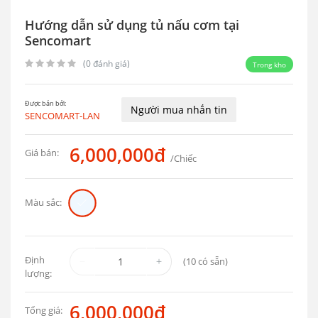
Hướng dẫn sử dụng tủ nấu cơm tại
Sencomart
(0 đánh giá)
Trong kho
Được bán bởi:
Người mua nhắn tin
SENCOMART-LAN
6,000,000đ
Giá bán:
/Chiếc
Màu sắc:
Định
(
10
có sẵn)
lượng:
6,000,000đ
Tổng giá: