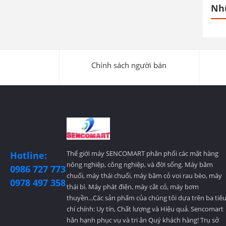
Nh
Chính sách người bán
Thế giới máy SENCOMART phân phối các mặt hàng
Hotline:
nông nghiệp, công nghiệp, và đời sống. Máy băm
0986 727 773
chuối, máy thái chuối, máy băm cỏ voi rau bèo, máy
0978 497 358
thái bì. Máy phát điện, máy cắt cỏ, máy bơm
thuyền...Các sản phẩm của chúng tôi dựa trên ba tiê
chí chính: Uy tín, Chất lượng và Hiệu quả. Sencomart
hân hạnh phục vụ và tri ân Quý khách hàng! Trụ sở