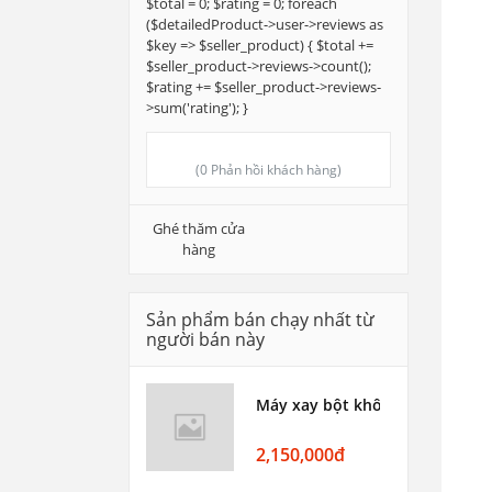
$total = 0; $rating = 0; foreach
($detailedProduct->user->reviews as
$key => $seller_product) { $total +=
$seller_product->reviews->count();
$rating += $seller_product->reviews-
>sum('rating'); }
(0 Phản hồi khách hàng)
Ghé thăm cửa
hàng
Sản phẩm bán chạy nhất từ ​​
người bán này
Máy xay bột khô, máy xay vỡ n
2,150,000đ