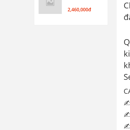
C
2,460,000đ
đ
Q
k
k
S
C
✍
✍
✍