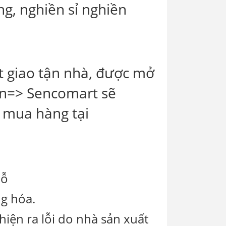
g, nghiền sỉ nghiền
t giao tận nhà, được mở
án=> Sencomart sẽ
 mua hàng tại
hỗ
g hóa.
iện ra lỗi do nhà sản xuất