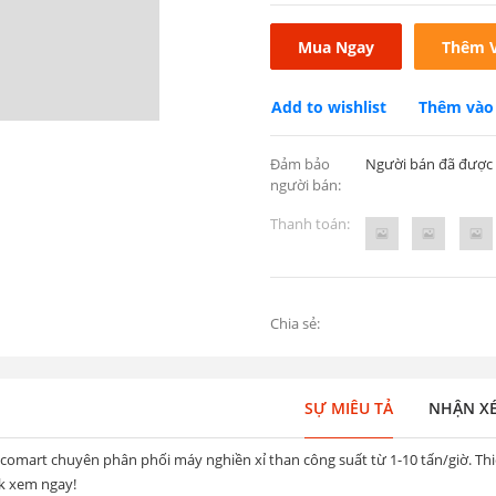
Mua Ngay
Thêm V
Add to wishlist
Thêm vào 
Đảm bảo
Người bán đã được
người bán:
Thanh toán:
Chia sẻ:
SỰ MIÊU TẢ
NHẬN X
comart chuyên phân phối máy nghiền xỉ than công suất từ 1-10 tấn/giờ. Thi
ck xem ngay!