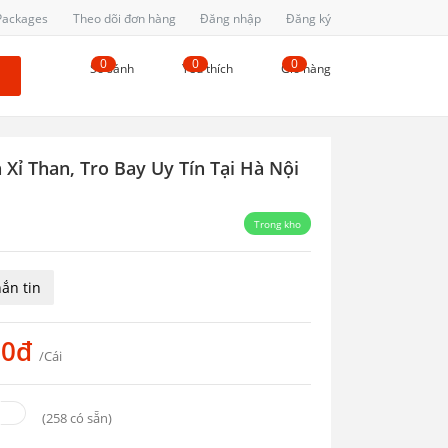
 Packages
Theo dõi đơn hàng
Đăng nhập
Đăng ký
0
0
0
So sánh
Yêu thích
Giỏ hàng
Xỉ Than, Tro Bay Uy Tín Tại Hà Nội
Trong kho
ắn tin
00đ
/Cái
(
258
có sẵn)