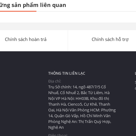
ững sản phẩm liên quan
Chính sách hoàn trả
Chính sách hỗ trợ
THÔNG TIN LIÊN LẠC
Địa chỉ:
Trụ Sở chính: 14, ngõ 487/7/5 Cổ
Nhuế, Cổ Nhuế 2, Bắc Từ Liêm, Hà
Nội VP Hà Nội: HH03B, Khu đô thị
Thanh Hà, Cienco5, Cự Khê, Thanh
Oai, Hà Nội Văn Phòng HCM: Phường
14, Quận Gò Vấp, Hồ Chí Minh Văn
u
Phòng Nghệ An: Thị Trấn Quỳ Hợp,
Nghệ An
Điện thoại: