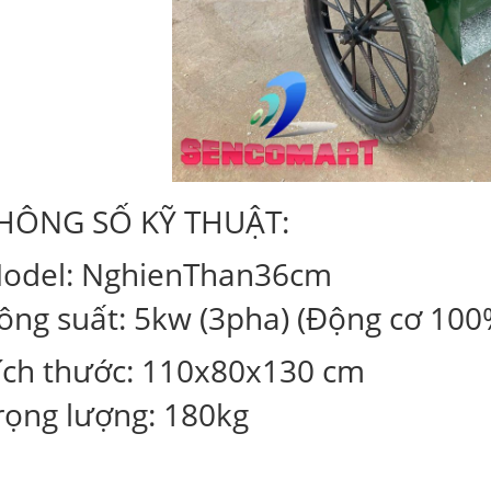
hát dùng cho trâu bò ăn
ộng có thêm bánh xe đẩy tay
HÔNG SỐ KỸ THUẬT:
odel: NghienThan36cm
ông suất: 5kw (3pha) (Động cơ 100
ích thước: 110x80x130 cm
0 3 quả lô
rọng lượng: 180kg
-30M YATO YT-8106