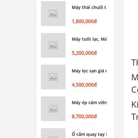
Máy thái chuối thái lát Toàn P
1,800,000đ
Máy tuốt lạc, Máy tuốt đậu ph
5,200,000đ
T
Máy lọc sạn giá rẻ
M
4,500,000đ
C
K
Máy ép cám viên dây curoa S16
T
8,700,000đ
Ổ cắm quay tay kiểu Rulo 16A