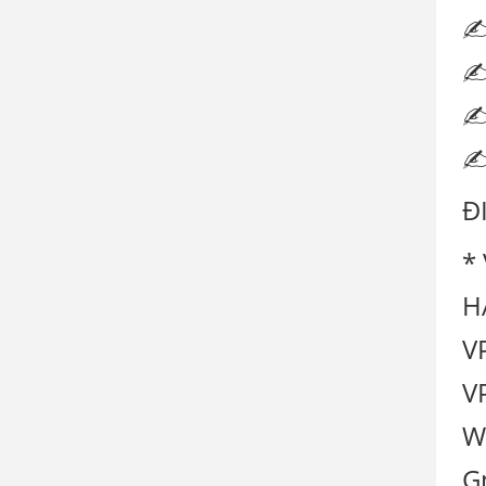
✍ 
✍
✍
✍
Đ
*
H
V
V
W
G