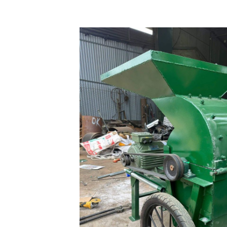
gô hạt 2,2kw