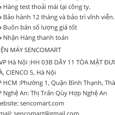
Hàng test thoải mái tại công ty.
 Bảo hành 12 tháng và bảo trì vĩnh viễn.
 Buôn bán số lượng giá tốt
 Nhận Hàng thanh toán
IỆN MÁY SENCOMART
 VP Hà Nội :HH 03B DÃY 11 TÒA MẶT Đ
À, CIENCO 5, Hà Nội
P HCM :Phường 1, Quận Bình Thạnh, Th
P Nghệ An: Thị Trấn Qùy Hợp Nghệ An
ebsite: sencomart.com
mail: sencomart@gmail.com