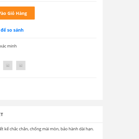
ào Giỏ Hàng
để so sánh
 xác minh
ÉT
ết kế chắc chắn, chống mài mòn, bảo hành dài hạn.