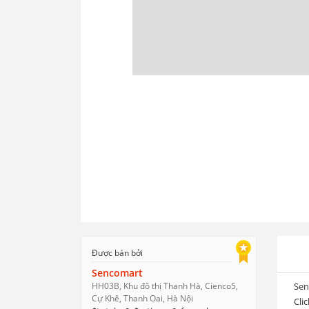
Được bán bởi
Sencomart
HH03B, Khu đô thị Thanh Hà, Cienco5,
Sen
Cự Khê, Thanh Oai, Hà Nội
Cli