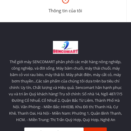
Thông tin của tôi
Thế giới máy SENCOMART phân phối các mặt hàng nông nghiệp,
công nghiệp, và đời sống. Máy băm chuối, máy thái chuối, máy
băm cỏ voi rau bèo, máy thái bì. Máy phát điện, máy cắt cỏ, máy
bơm thuyền...Các sản phẩm của chúng tôi dựa trên ba tiêu chí
chính: Uy tín, Chất lượng và Hiệu quả. Sencomart hân hạnh phục
vụ và tri ân Quý khách hàng! Trụ sở chính: Số nhà 14, Ngõ 487/7/5
Đường Cổ Nhuế, Cổ Nhuế 2, Quận Bắc Từ Liêm, Thành Phố Hà
Nội. Văn Phòng: - Miền Bắc: HH03B, Khu Đô thị Thanh Hà, Cự
Khê, Thanh Oai, Hà Nội - Miền Nam: Phường 1, Quận Bình Thạnh,
HCM. - Miền Trung: Thị Trấn Quỳ Hợp, Quỳ Hợp, Nghệ An