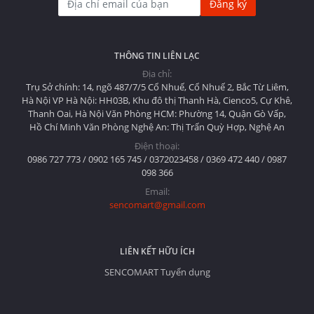
Đăng ký
THÔNG TIN LIÊN LẠC
Địa chỉ:
Trụ Sở chính: 14, ngõ 487/7/5 Cổ Nhuế, Cổ Nhuế 2, Bắc Từ Liêm,
Hà Nội VP Hà Nội: HH03B, Khu đô thị Thanh Hà, Cienco5, Cự Khê,
Thanh Oai, Hà Nội Văn Phòng HCM: Phường 14, Quận Gò Vấp,
Hồ Chí Minh Văn Phòng Nghệ An: Thị Trấn Quỳ Hợp, Nghệ An
Điện thoại:
0986 727 773 / 0902 165 745 / 0372023458 / 0369 472 440 / 0987
098 366
Email:
sencomart@gmail.com
LIÊN KẾT HỮU ÍCH
SENCOMART Tuyển dụng